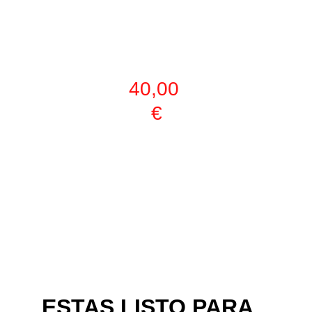
INFANTILES (5-12 
AÑOS) TODAS LAS 
ACTIVIDADES
40,00 
€
ESTAS LISTO PARA 