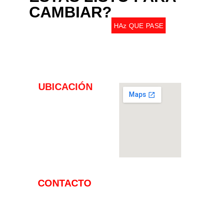
CAMBIAR?
HAz QUE PASE
UBICACIÓN
Teodoro Canet 2, 
Edificio Mantonia,
Puerto de Alcudia 07400
CONTACTO                   
Whatsapp: 
+34 
602 049 122