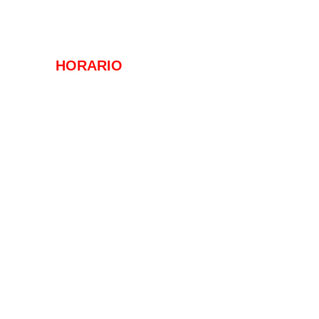
E-mail: 
info@symmetryfightclub.com
HORARIO 
LUNES A VIERNES
6:00 - 22:00
SÁBADOS, DOMINGOS Y 
FESTIVOS
8:00 - 20:00
INICIO