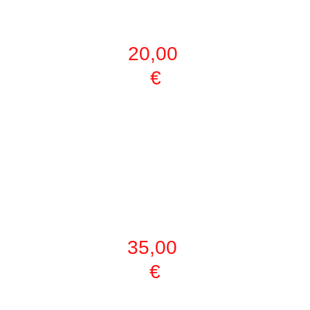
PASE POR EL 
DÍA
20,00 
€
HORA DE 
ENTRENAMIEN
TO 
PERSONALIZA
DA
35,00 
€