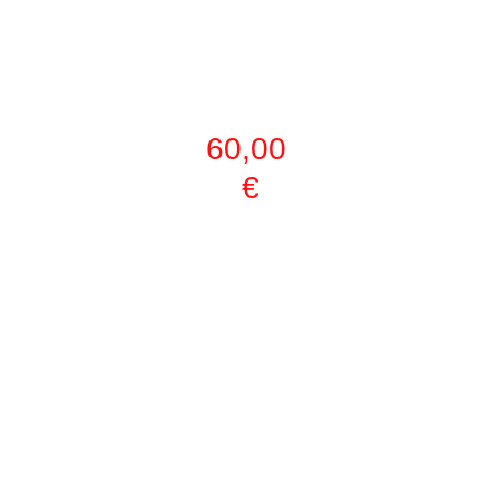
SÓLO 
GYM
60,00 
€
SÓLO 
UNA 
ACTIVID
AD
(ARTE 
MARCIA